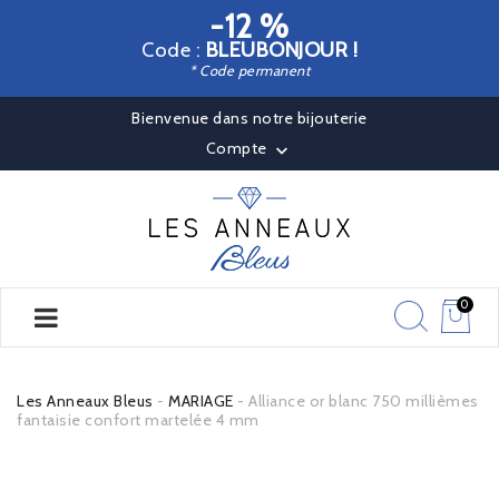
-12 %
Code :
BLEUBONJOUR !
* Code permanent
Bienvenue dans notre bijouterie
Compte

0
Les Anneaux Bleus
MARIAGE
Alliance or blanc 750 millièmes
fantaisie confort martelée 4 mm