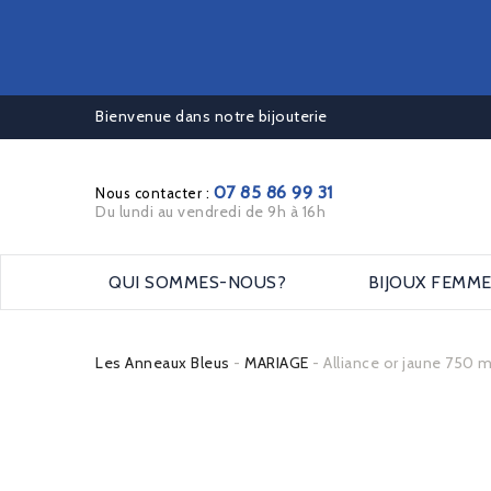
Bienvenue dans notre bijouterie
07 85 86 99 31
Nous contacter :
Du lundi au vendredi de 9h à 16h
QUI SOMMES-NOUS?
BIJOUX FEMM
Les Anneaux Bleus
MARIAGE
Alliance or jaune 750 