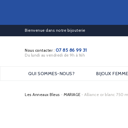
Bienvenue dans notre bijouterie
07 85 86 99 31
Nous contacter :
Du lundi au vendredi de 9h à 16h
QUI SOMMES-NOUS?
BIJOUX FEMM
Les Anneaux Bleus
MARIAGE
Alliance or blanc 750