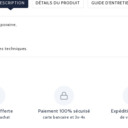
ESCRIPTION
DÉTAILS DU PRODUIT
GUIDE D'ENTRETI
mporaine,
ues techniques.
offerte
Paiement 100% sécurisé
Expédit
'achat
carte bancaire et 3x-4x
de v