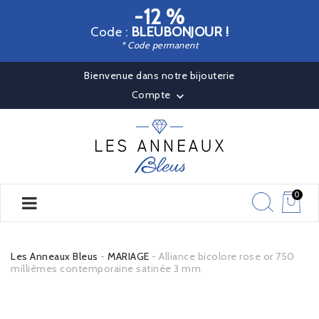
-12 %
Code :
BLEUBONJOUR !
* Code permanent
Bienvenue dans notre bijouterie
Compte

0
Les Anneaux Bleus
MARIAGE
Alliance bicolore rose or 750
millièmes contemporaine satinée 3 mm