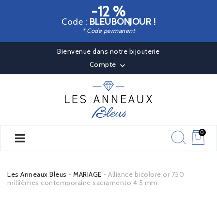
-12 %
Code :
BLEUBONJOUR !
* Code permanent
Bienvenue dans notre bijouterie
Compte

0
Les Anneaux Bleus
MARIAGE
Alliance bicolore or 750
millièmes contemporaine sacramento 4.5 mm