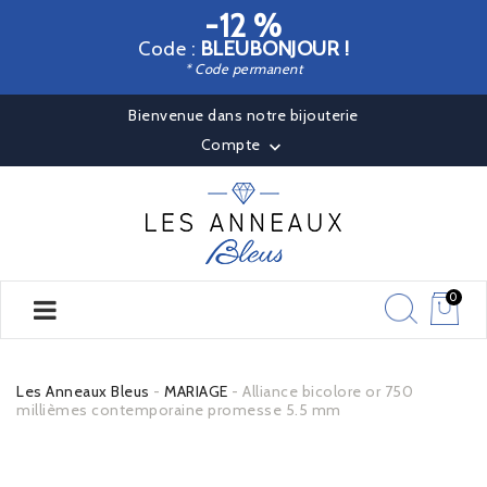
-12 %
Code :
BLEUBONJOUR !
* Code permanent
Bienvenue dans notre bijouterie
Compte

0
Les Anneaux Bleus
MARIAGE
Alliance bicolore or 750
millièmes contemporaine promesse 5.5 mm