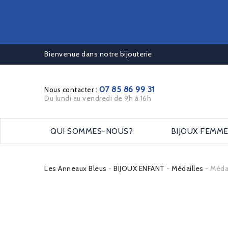
Bienvenue dans notre bijouterie
07 85 86 99 31
Nous contacter :
Du lundi au vendredi de 9h à 16h
QUI SOMMES-NOUS?
BIJOUX FEMM
Les Anneaux Bleus
BIJOUX ENFANT
Médailles
Méda