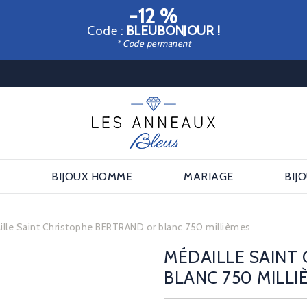
-12 %
Code :
BLEUBONJOUR !
* Code permanent
E
BIJOUX HOMME
MARIAGE
BIJ
ille Saint Christophe BERTRAND or blanc 750 millièmes
MÉDAILLE SAINT
BLANC 750 MILLI