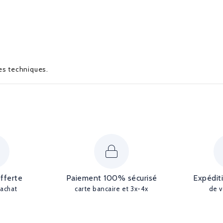
ues techniques.
offerte
Paiement 100% sécurisé
Expédit
'achat
carte bancaire et 3x-4x
de v