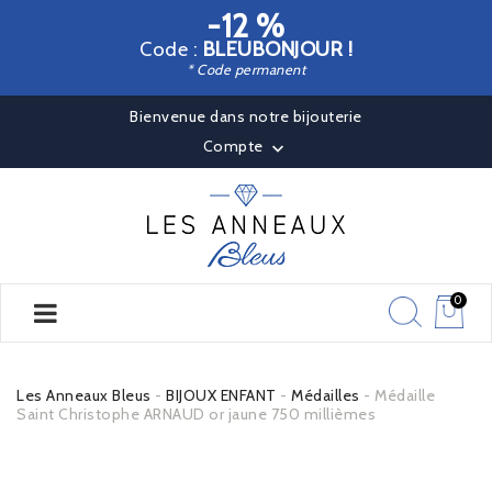
-12 %
Code :
BLEUBONJOUR !
* Code permanent
Bienvenue dans notre bijouterie
Compte

0
Les Anneaux Bleus
BIJOUX ENFANT
Médailles
Médaille
Saint Christophe ARNAUD or jaune 750 millièmes