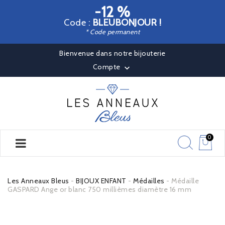
-12 %
Code :
BLEUBONJOUR !
* Code permanent
Bienvenue dans notre bijouterie
Compte

0
Les Anneaux Bleus
BIJOUX ENFANT
Médailles
Médaille
GASPARD Ange or blanc 750 millièmes diamètre 16 mm