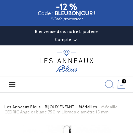
-12 %
Code :
BLEUBONJOUR !
* Code permanent
Bienvenue dans notre bijouterie
Compte

0
Les Anneaux Bleus
BIJOUX ENFANT
Médailles
Médaille
CEDRIC Ange or blanc 750 millièmes diamètre 15 mm