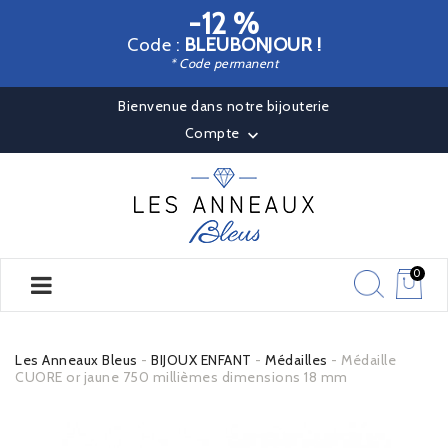
-12 %
Code :
BLEUBONJOUR !
* Code permanent
Bienvenue dans notre bijouterie
Compte

0
Les Anneaux Bleus
BIJOUX ENFANT
Médailles
Médaille
CUORE or jaune 750 millièmes dimensions 18 mm