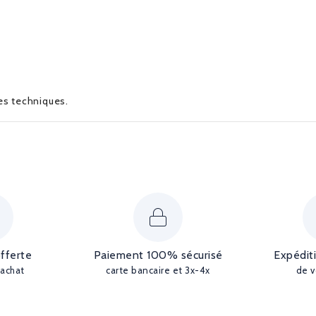
ues techniques.
offerte
Paiement 100% sécurisé
Expédit
'achat
carte bancaire et 3x-4x
de v