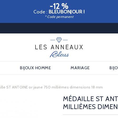
-12 %
Code :
BLEUBONJOUR !
* Code permanent
E
BIJOUX HOMME
MARIAGE
BIJ
ille ST ANTOINE or jaune 750 millièmes dimensions 18 mm
MÉDAILLE ST ANT
MILLIÈMES DIMEN