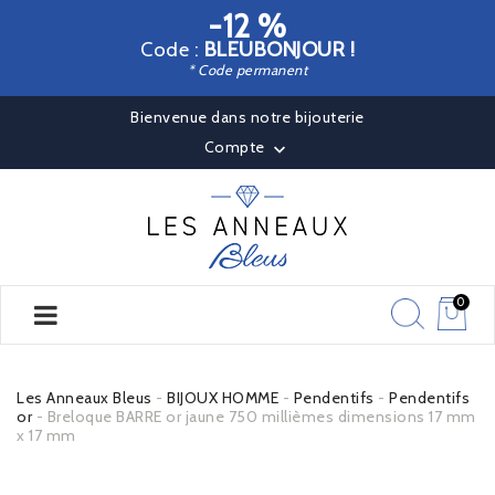
-12 %
Code :
BLEUBONJOUR !
* Code permanent
Bienvenue dans notre bijouterie
Compte

0
Les Anneaux Bleus
BIJOUX HOMME
Pendentifs
Pendentifs
or
Breloque BARRE or jaune 750 millièmes dimensions 17 mm
x 17 mm