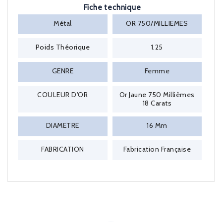
Fiche technique
Métal
OR 750/MILLIEMES
Poids Théorique
1.25
GENRE
Femme
COULEUR D'OR
Or Jaune 750 Millièmes
18 Carats
DIAMETRE
16 Mm
FABRICATION
Fabrication Française