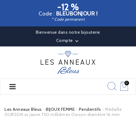
-12 %
Code :
BLEUBONJOUR !
* Code permanent
Bienvenue dans notre bijouterie
Compte

0
Les Anneaux Bleus
BIJOUX FEMME
Pendentifs
Médaille
OURSON or jaune 750 millièmes Ourson diamètre 16 mm