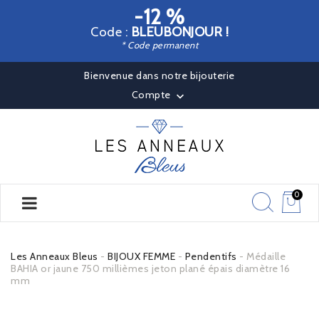
-12 %
Code :
BLEUBONJOUR !
* Code permanent
Bienvenue dans notre bijouterie
Compte

0
Les Anneaux Bleus
BIJOUX FEMME
Pendentifs
Médaille
BAHIA or jaune 750 millièmes jeton plané épais diamètre 16
mm