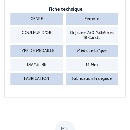
Fiche technique
GENRE
Femme
COULEUR D'OR
Or Jaune 750 Millièmes
18 Carats
TYPE DE MEDAILLE
Médaille Laïque
DIAMETRE
16 Mm
FABRICATION
Fabrication Française