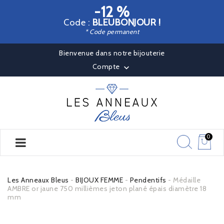
-12 %
Code :
BLEUBONJOUR !
* Code permanent
Bienvenue dans notre bijouterie
Compte

0
Les Anneaux Bleus
BIJOUX FEMME
Pendentifs
Médaille
AMBRE or jaune 750 millièmes jeton plané épais diamètre 18
mm