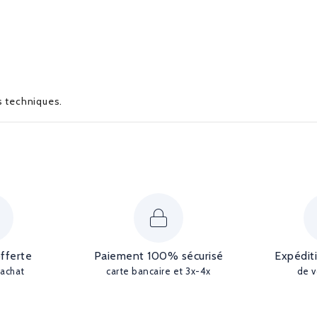
es techniques.
offerte
Paiement 100% sécurisé
Expédit
'achat
carte bancaire et 3x-4x
de v