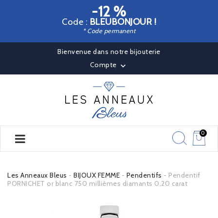
-12 %
Code :
BLEUBONJOUR !
* Code permanent
Bienvenue dans notre bijouterie
Compte

0
Les Anneaux Bleus
BIJOUX FEMME
Pendentifs
Pendentif
PORNICHET or blanc 750 millièmes diamants 0,20 carat