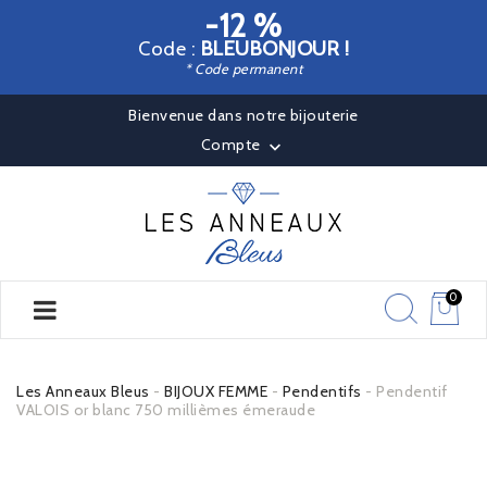
-12 %
Code :
BLEUBONJOUR !
* Code permanent
Bienvenue dans notre bijouterie
Compte

0
Les Anneaux Bleus
BIJOUX FEMME
Pendentifs
Pendentif
VALOIS or blanc 750 millièmes émeraude