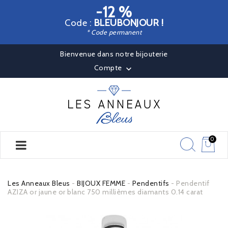
-12 %
Code :
BLEUBONJOUR !
* Code permanent
Bienvenue dans notre bijouterie
Compte

0
Les Anneaux Bleus
BIJOUX FEMME
Pendentifs
Pendentif
AZIZA or jaune or blanc 750 millièmes diamants 0.14 carat