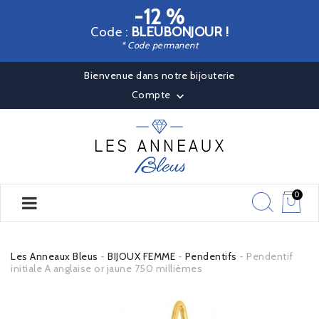
-12 %
Code :
BLEUBONJOUR !
* Code permanent
Bienvenue dans notre bijouterie
Compte

0
Les Anneaux Bleus
BIJOUX FEMME
Pendentifs
Pendentif
initiale A anglaise or jaune 750 millièmes