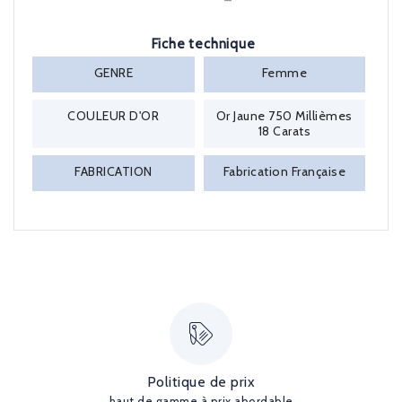
Fiche technique
GENRE
Femme
COULEUR D'OR
Or Jaune 750 Millièmes
18 Carats
FABRICATION
Fabrication Française
Politique de prix
haut de gamme à prix abordable