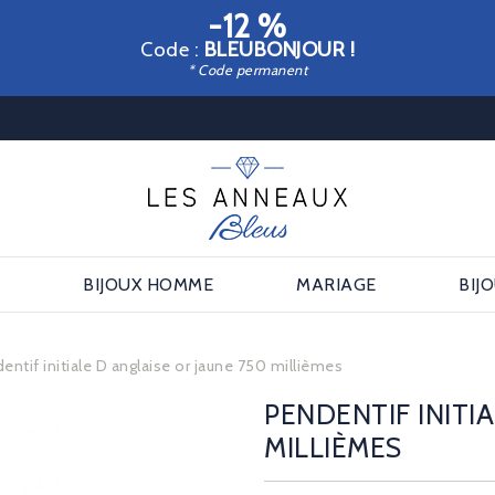
-12 %
Code :
BLEUBONJOUR !
* Code permanent
E
BIJOUX HOMME
MARIAGE
BIJ
entif initiale D anglaise or jaune 750 millièmes
PENDENTIF INITI
MILLIÈMES