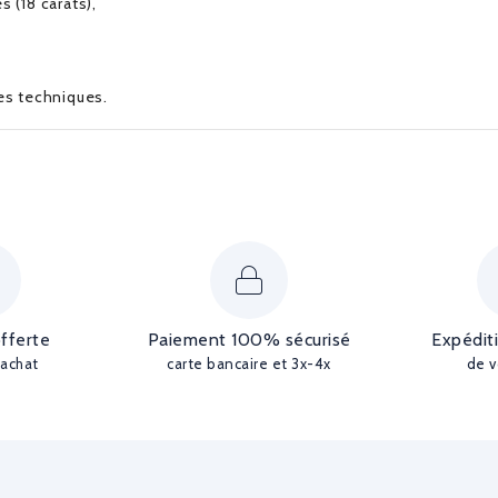
s (18 carats),
ues techniques.
offerte
Paiement 100% sécurisé
Expédit
'achat
carte bancaire et 3x-4x
de v