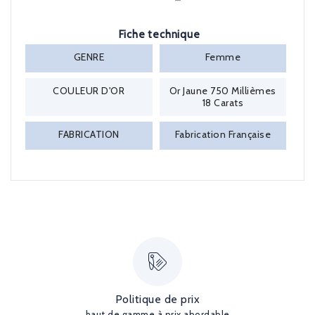
Fiche technique
GENRE
Femme
COULEUR D'OR
Or Jaune 750 Millièmes
18 Carats
FABRICATION
Fabrication Française
Politique de prix
haut de gamme à prix abordable