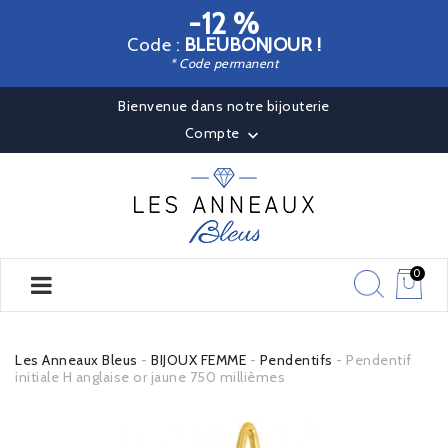
-12 %
Code :
BLEUBONJOUR !
* Code permanent
Bienvenue dans notre bijouterie
Compte

0
Les Anneaux Bleus
BIJOUX FEMME
Pendentifs
Pendentif
initiale H anglaise or jaune 750 millièmes