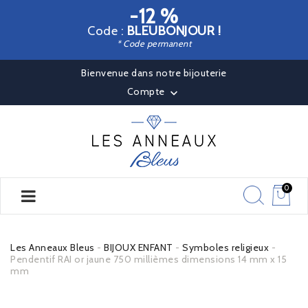
-12 %
Code :
BLEUBONJOUR !
* Code permanent
Bienvenue dans notre bijouterie
Compte

0
Les Anneaux Bleus
BIJOUX ENFANT
Symboles religieux
Pendentif RAI or jaune 750 millièmes dimensions 14 mm x 15
mm