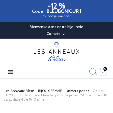
-12 %
Code :
BLEUBONJOUR !
* Code permanent
Bienvenue dans notre bijouterie
Compte

0
Les Anneaux Bleus
BIJOUX FEMME
Univers perles
Collier
FAIMA perle de culture blanche poire or jaune 750 millièmes 18
carat diamètre 9/10 mm