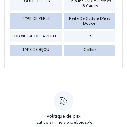
COULEUR D'OR
Or Jaune 750 Millièmes
18 Carats
TYPE DE PERLE
Perle De Culture D'eau
Douce,
DIAMETRE DE LA PERLE
9
TYPE DE BIJOU
Collier
Politique de prix
haut de gamme à prix abordable