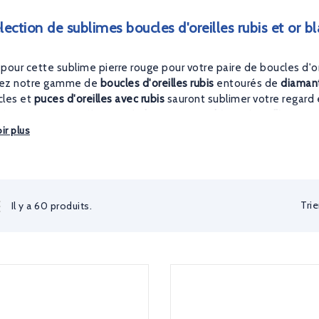
ection de sublimes boucles d'oreilles rubis et or b
pour cette sublime pierre rouge pour votre paire de boucles d'ore
ez notre gamme de
boucles d'oreilles rubis
entourés de
diaman
cles et
puces d'oreilles avec rubis
sauront sublimer votre regard e
découvrez notre sélection de
bague or et rubis
et de
colliers ave
ir plus
offrir une paire à votre la femme que vous aimez ? N'hésitez pas 
oix de cadeau.
Trie
Il y a 60 produits.