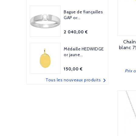
Bague de fiançailles
GAP or...
Prix
2 040,00 €
Chaîn
blanc 7
Médaille HEDWIDGE
or jaune...
Prix
150,00 €
Prix 

Tous les nouveaux produits