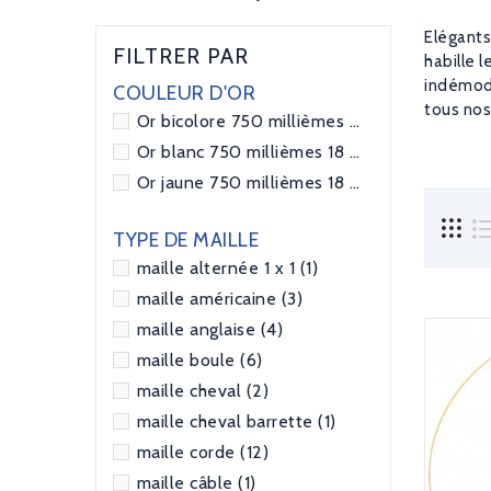
Elégants 
FILTRER PAR
habille 
indémoda
COULEUR D'OR
tous nos
Or bicolore 750 millièmes 18 carats
(8)
Or blanc 750 millièmes 18 carats
(8)
Or jaune 750 millièmes 18 carats
(66)
TYPE DE MAILLE
maille alternée 1 x 1
(1)
maille américaine
(3)
maille anglaise
(4)
maille boule
(6)
maille cheval
(2)
maille cheval barrette
(1)
maille corde
(12)
maille câble
(1)