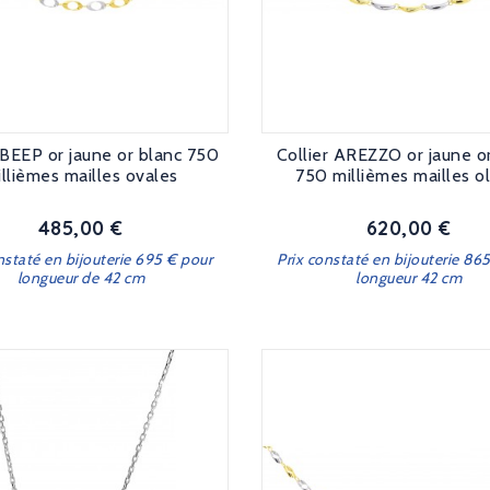
 BEEP or jaune or blanc 750
Collier AREZZO or jaune o
llièmes mailles ovales
750 millièmes mailles ol
485,00 €
620,00 €
Prix
Prix
nstaté en bijouterie 695 € pour
Prix constaté en bijouterie 86
longueur de 42 cm
longueur 42 cm