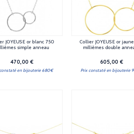
ier JOYEUSE or blanc 750
Collier JOYEUSE or jaun
llièmes simple anneau
millièmes double anne
470,00 €
605,00 €
Prix
Prix
 constaté en bijouterie 680€
Prix constaté en bijouterie 