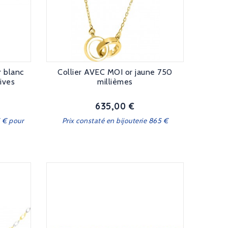
r blanc
Collier AVEC MOI or jaune 750
ives
millièmes
635,00 €
Prix
5 € pour
Prix constaté en bijouterie 865 €