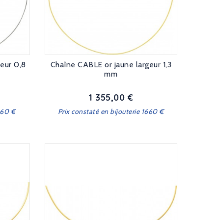
eur 0,8
Chaîne CABLE or jaune largeur 1,3
mm
1 355,00 €
Prix
560 €
Prix constaté en bijouterie 1660 €