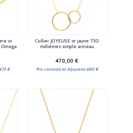
une or
Collier JOYEUSE or jaune 750
es Omega
millièmes simple anneau
470,00 €
Prix
6475 €
Prix constaté en bijouterie 680 €