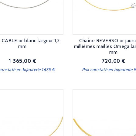
 CABLE or blanc largeur 1,3
Chaîne REVERSO or jaun
mm
millièmes mailles Omega lar
mm
1 365,00 €
720,00 €
Prix
Prix
constaté en bijouterie 1675 €
Prix constaté en bijouterie 