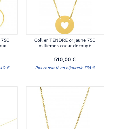
e 750
Collier TENDRE or jaune 750
aux
millièmes coeur découpé
510,00 €
Prix
940 €
Prix constaté en bijouterie 735 €