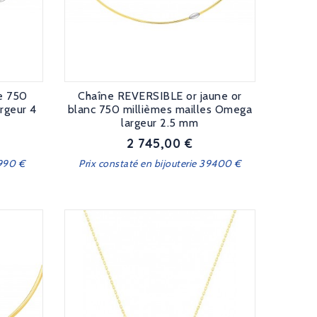
e 750
Chaîne REVERSIBLE or jaune or
rgeur 4
blanc 750 millièmes mailles Omega
largeur 2.5 mm
2 745,00 €
Prix
3990 €
Prix constaté en bijouterie 39400 €