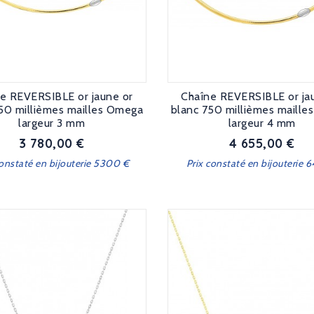
e REVERSIBLE or jaune or
Chaîne REVERSIBLE or ja
50 millièmes mailles Omega
blanc 750 millièmes maill
largeur 3 mm
largeur 4 mm
3 780,00 €
4 655,00 €
Prix
Prix
constaté en bijouterie 5300 €
Prix constaté en bijouterie 