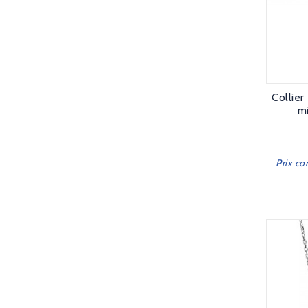
Collier
mi
Prix co