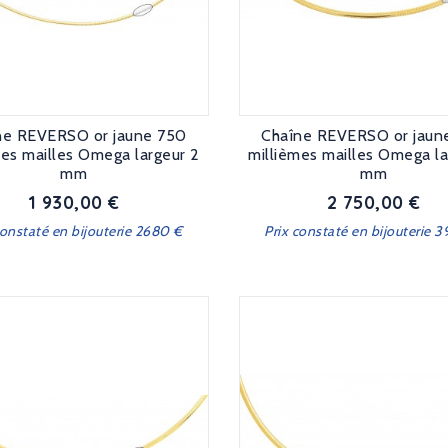
ne REVERSO or jaune 750
Chaîne REVERSO or jaun
mes mailles Omega largeur 2
millièmes mailles Omega la
mm
mm
1 930,00 €
2 750,00 €
Prix
Prix
constaté en bijouterie 2680 €
Prix constaté en bijouterie 