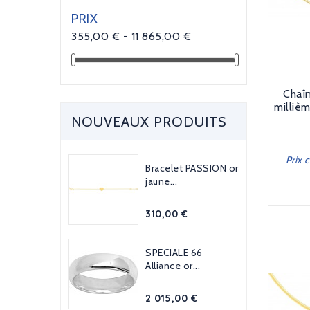
PRIX
355,00 € - 11 865,00 €
Chaî
milliè
NOUVEAUX PRODUITS
Prix 
Bracelet PASSION or
jaune...
Prix
310,00 €
SPECIALE 66
Alliance or...
Prix
2 015,00 €