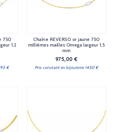
e 750
Chaîne REVERSO or jaune 750
geur 1,2
millièmes mailles Omega largeur 1,5
mm
975,00 €
Prix
995 €
Prix constaté en bijouterie 1450 €